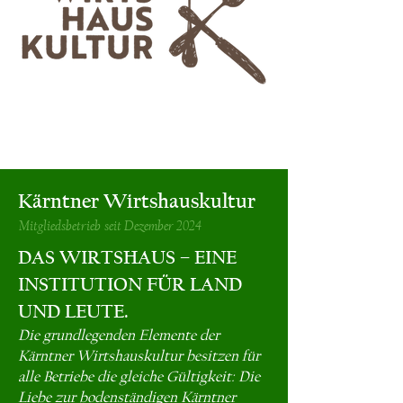
Kärntner Wirtshauskultur
Mitgliedsbetrieb seit Dezember 2024
DAS WIRTSHAUS – EINE
INSTITUTION FÜR LAND
UND LEUTE.
Die grundlegenden Elemente der
Kärntner Wirtshauskultur besitzen für
alle Betriebe die gleiche Gültigkeit: Die
Liebe zur bodenständigen Kärntner