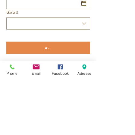
Uhrzeit
Phone
Email
Facebook
Adresse
Markus Baumgartner,
GH Hirschenwirt
Hauptstraße 10, 9463
Reichenfels
Impressum